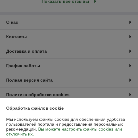
Показать все отзывы
О нас
Контакты
Доставка и оплата
График работы
Полная версия сайта
Политика обработки cookies
Обработка файлов cookie
Сайт создан на платформе Deal.by
Мы используем файлы cookies для обеспечения удобства
пользователей портала и предоставления персональных
рекомендаций.
Вы можете настроить файлы cookies или
отключить их.