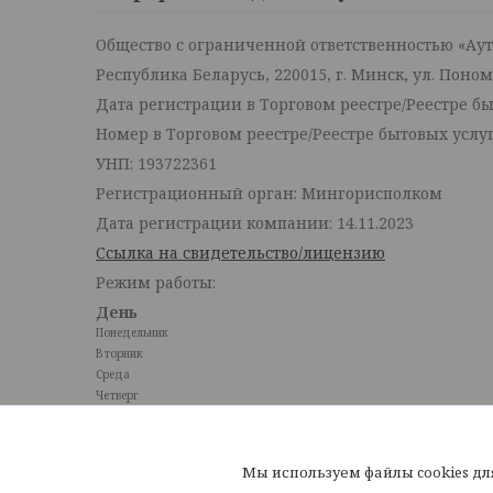
Общество с ограниченной ответственностью «Ау
Республика Беларусь, 220015, г. Минск, ул. Поно
Дата регистрации в Торговом реестре/Реестре быт
Номер в Торговом реестре/Реестре бытовых услуг
УНП: 193722361
Регистрационный орган: Мингорисполком
Дата регистрации компании: 14.11.2023
Ссылка на свидетельство/лицензию
Режим работы:
День
Понедельник
Вторник
Среда
Четверг
Пятница
Суббота
Воскресенье
Мы используем файлы cookies д