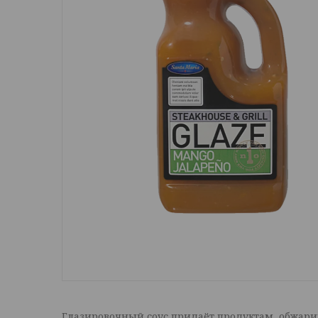
Глазировочный соус придаёт продуктам, обжарив