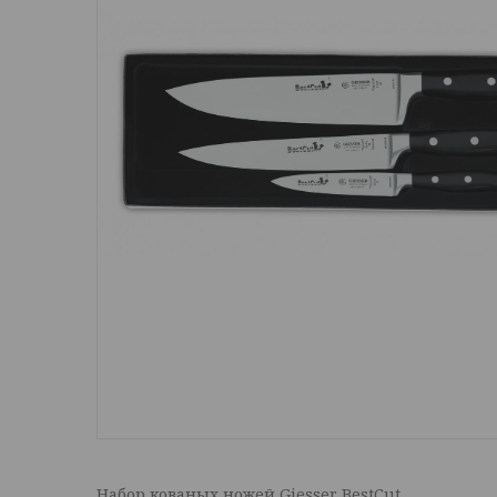
Набор кованых ножей Giesser BestCut