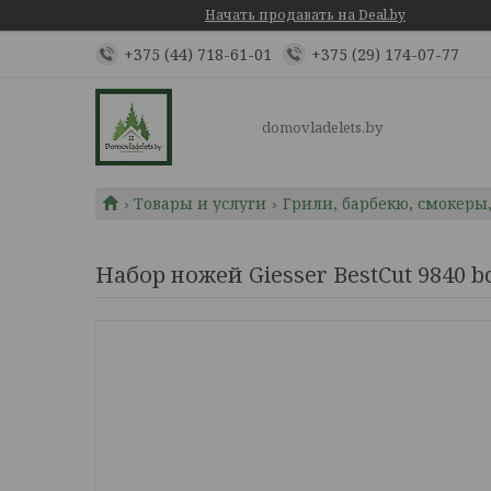
Начать продавать на Deal.by
+375 (44) 718-61-01
+375 (29) 174-07-77
domovladelets.by
Товары и услуги
Грили, барбекю, смокеры
Набор ножей Giesser BestCut 9840 b