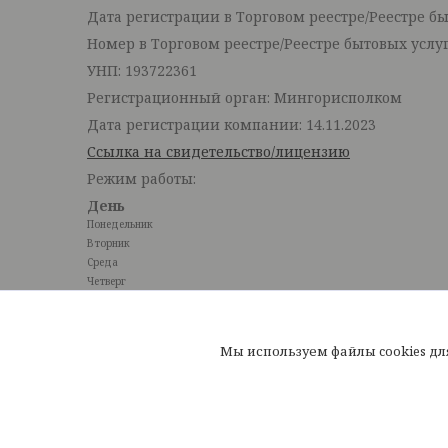
Дата регистрации в Торговом реестре/Реестре быт
Номер в Торговом реестре/Реестре бытовых услуг
УНП: 193722361
Регистрационный орган: Мингорисполком
Дата регистрации компании: 14.11.2023
Ссылка на свидетельство/лицензию
Режим работы:
День
Понедельник
Вторник
Среда
Четверг
Пятница
Суббота
Воскресенье
Мы используем файлы cookies д