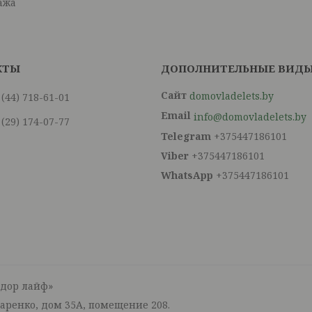
ажа
domovladelets.by
 (44) 718-61-01
info@domovladelets.by
 (29) 174-07-77
+375447186101
+375447186101
+375447186101
тдор лайф»
маренко, дом 35А, помещение 208.