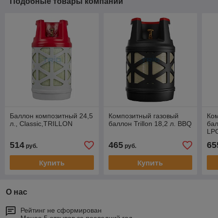
Подобные товары компании
Баллон композитный 24,5
Композитный газовый
Ком
л., Classic,TRILLON
баллон Trillon 18,2 л. BBQ
бал
LP
514
465
65
руб.
руб.
Купить
Купить
О нас
Рейтинг не сформирован