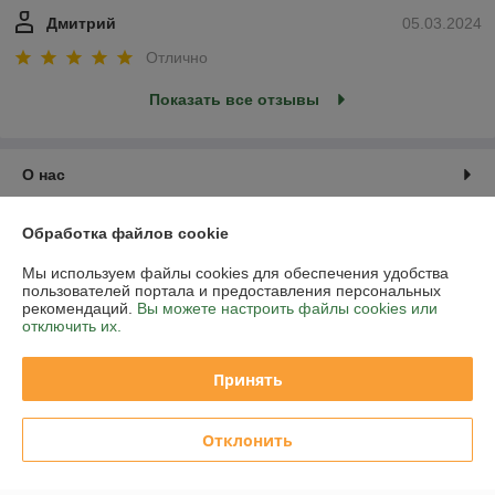
Дмитрий
05.03.2024
Отлично
Показать все отзывы
О нас
Контакты
Обработка файлов cookie
Мы используем файлы cookies для обеспечения удобства
Доставка и оплата
пользователей портала и предоставления персональных
рекомендаций.
Вы можете настроить файлы cookies или
отключить их.
График работы
Принять
Полная версия сайта
Политика обработки cookies
Отклонить
Сайт создан на платформе Deal.by