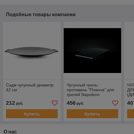
Подобные товары компании
Садж чугунный диаметр
Чугунный гриль-
ЧУ
42 см
противень "Планча" для
ДЛ
грилей Napoleon
(Д
425/525/625 (глянцевый)
212
456
40
руб.
руб.
Купить
Купить
О нас