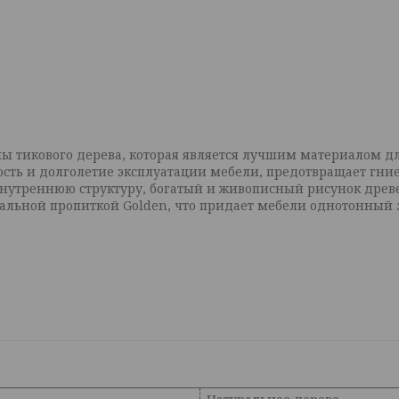
ы тикового дерева, которая является лучшим материалом д
ость и долголетие эксплуатации мебели, предотвращает гни
внутреннюю структуру, богатый и живописный рисунок дре
альной пропиткой Golden, что придает мебели однотонный з