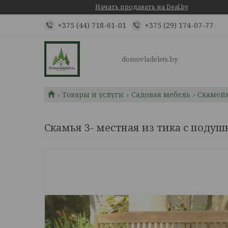
Начать продавать на Deal.by
+375 (44) 718-61-01
+375 (29) 174-07-77
domovladelets.by
Товары и услуги
Садовая мебель
Скамейк
Скамья 3- местная из тика с поду