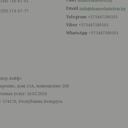
domovladelets.by
 (44) 718-61-01
info@domovladelets.by
 (29) 174-07-77
+375447186101
+375447186101
+375447186101
тдор лайф»
маренко, дом 35А, помещение 208.
овых услуг: 16.02.2024
: 574176, Республика Беларусь