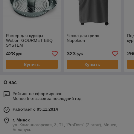
Ростер для курицы
Чехол для гриля
Под
Weber- GOURMET BBQ
Napoleon
кур
SYSTEM
428
323
26
руб.
руб.
Купить
Купить
О нас
Рейтинг не сформирован
Менее 5 отзывов за последний год
Работает с 05.11.2014
г. Минск
ул. Каменногорская, 3, ТЦ "ProDom" (2 этаж), Минск,
Беларусь