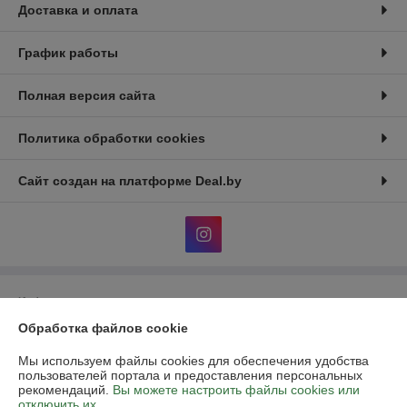
Доставка и оплата
График работы
Полная версия сайта
Политика обработки cookies
Сайт создан на платформе Deal.by
Информация для покупателя
Обработка файлов cookie
Юридическое лицо:
Общество с ограниченной ответственностью
«Аутдор лайф»
Республика Беларусь, 220015, г. Минск, ул. Пономаренко, дом 35А,
Мы используем файлы cookies для обеспечения удобства
помещение 208.
пользователей портала и предоставления персональных
рекомендаций.
Вы можете настроить файлы cookies или
Регистрационный номер ЕГР: 193722361
отключить их.