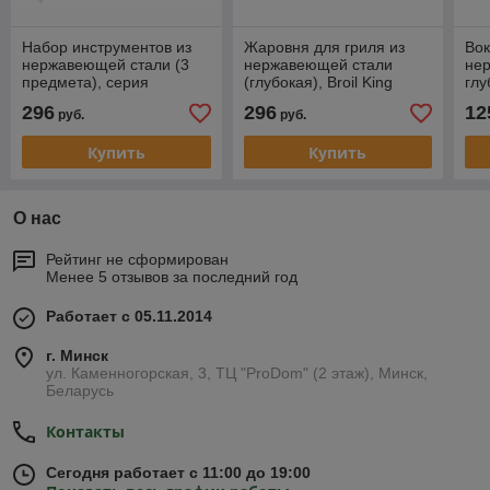
Набор инструментов из
Жаровня для гриля из
Во
нержавеющей стали (3
нержавеющей стали
не
предмета), серия
(глубокая), Broil King
глу
Sovereign, Broil King
296
296
12
руб.
руб.
Купить
Купить
О нас
Рейтинг не сформирован
Менее 5 отзывов за последний год
Работает с 05.11.2014
г. Минск
ул. Каменногорская, 3, ТЦ "ProDom" (2 этаж), Минск,
Беларусь
Контакты
Сегодня работает с 11:00 до 19:00