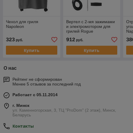
Чехол для гриля
Вертел с 2-мя зажимами
Отр
Napoleon
и электромотором для
уго
грилей Rogue
Na
(365/425/525/625)
323
912
38
руб.
руб.
Купить
Купить
О нас
Рейтинг не сформирован
Менее 5 отзывов за последний год
Работает с 05.11.2014
г. Минск
ул. Каменногорская, 3, ТЦ "ProDom" (2 этаж), Минск,
Беларусь
Контакты