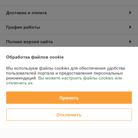
Доставка и оплата
График работы
Полная версия сайта
Политика обработки cookies
Обработка файлов cookie
Мы используем файлы cookies для обеспечения удобства
Сайт создан на платформе Deal.by
пользователей портала и предоставления персональных
рекомендаций.
Вы можете настроить файлы cookies или
отключить их.
Принять
Информация для покупателя
Отклонить
Юридическое лицо:
Общество с ограниченной ответственностью
«Аутдор лайф»
Республика Беларусь, 220015, г. Минск, ул. Пономаренко, дом 35А,
помещение 208.