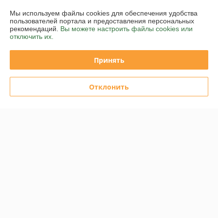
TravelQ 285
Napoleon TravelQ PRO-285
Мы используем файлы cookies для обеспечения удобства
В наличии
В наличии
пользователей портала и предоставления персональных
рекомендаций.
Вы можете настроить файлы cookies или
1 630,56
1 957,36
отключить их.
руб.
руб.
1 896 руб.
2 276 руб.
Принять
Купить
Купить
-14% +
-14% +
Отклонить
Мобильный газовый гриль
Napoleon TravelQ PRO 285X
Портативный газовый гриль
Phantom
Napoleon TravelQ PRO-285X