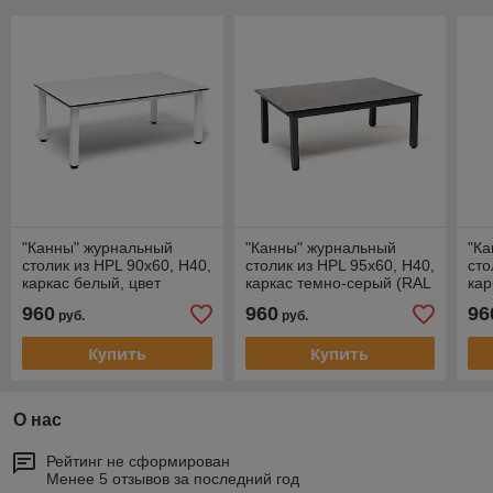
"Канны" журнальный
"Канны" журнальный
"К
столик из HPL 90х60, H40,
столик из HPL 95х60, H40,
сто
каркас белый, цвет
каркас темно-серый (RAL
кар
столешницы "молочный"
7024) муар, цвет
сто
960
960
96
руб.
руб.
столешницы "серый
Купить
Купить
О нас
Рейтинг не сформирован
Менее 5 отзывов за последний год