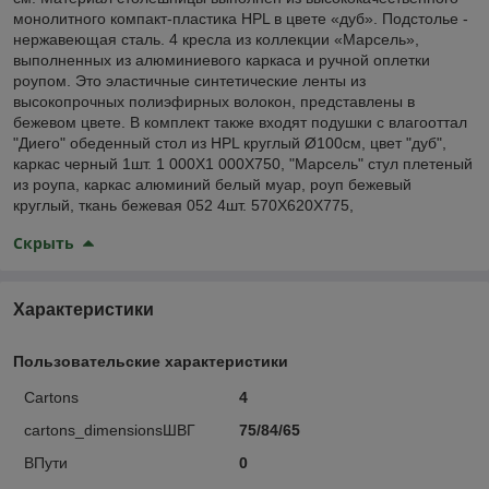
монолитного компакт-пластика HPL в цвете «дуб». Подстолье -
нержавеющая сталь. 4 кресла из коллекции «Марсель»,
выполненных из алюминиевого каркаса и ручной оплетки
роупом. Это эластичные синтетические ленты из
высокопрочных полиэфирных волокон, представлены в
бежевом цвете. В комплект также входят подушки с влагооттал
"Диего" обеденный стол из HPL круглый Ø100см, цвет "дуб",
каркас черный 1шт. 1 000Х1 000Х750, "Марсель" стул плетеный
из роупа, каркас алюминий белый муар, роуп бежевый
круглый, ткань бежевая 052 4шт. 570Х620Х775,
Скрыть
Характеристики
Пользовательские характеристики
Cartons
4
cartons_dimensionsШВГ
75/84/65
ВПути
0