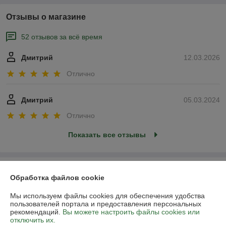
Отзывы о магазине
52 отзывов за всё время
Дмитрий
12.03.2026
Отлично
Дмитрий
05.03.2024
Отлично
Показать все отзывы
О нас
Обработка файлов cookie
Контакты
Мы используем файлы cookies для обеспечения удобства
пользователей портала и предоставления персональных
рекомендаций.
Вы можете настроить файлы cookies или
Доставка и оплата
отключить их.