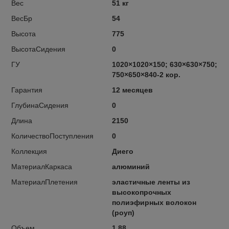
Вес
51 кг
ВесБр
54
Высота
775
ВысотаСидения
0
ГУ
1020×1020×150; 630×630×750;
750×650×840-2 кор.
Гарантия
12 месяцев
ГлубинаСидения
0
Длина
2150
КоличествоПоступления
0
Коллекция
Диего
МатериалКаркаса
алюминий
МатериалПлетения
эластичные ленты из
высокопрочных
полиэфирных волокон
(роуп)
Объем
1.88