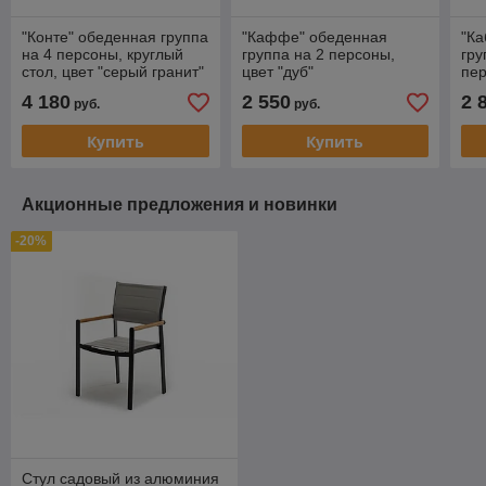
"Конте" обеденная группа
"Каффе" обеденная
"Ка
на 4 персоны, круглый
группа на 2 персоны,
гру
стол, цвет "серый гранит"
цвет "дуб"
пер
ко
4 180
2 550
2 
руб.
руб.
Купить
Купить
Акционные предложения и новинки
-20%
Стул садовый из алюминия