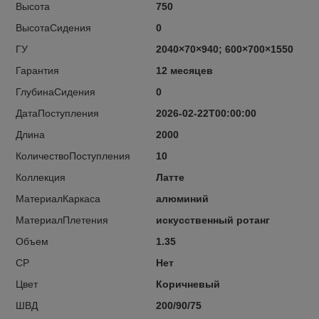
Высота
750
ВысотаСидения
0
ГУ
2040×70×940; 600×700×1550
Гарантия
12 месяцев
ГлубинаСидения
0
ДатаПоступления
2026-02-22T00:00:00
Длина
2000
КоличествоПоступления
10
Коллекция
Латте
МатериалКаркаса
алюминий
МатериалПлетения
искусственный ротанг
Объем
1.35
СР
Нет
Цвет
Коричневый
ШВД
200/90/75