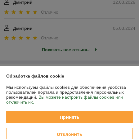
Дмитрий
12.03.2026
Отлично
Дмитрий
05.03.2024
Отлично
Показать все отзывы
О нас
Обработка файлов cookie
Контакты
Мы используем файлы cookies для обеспечения удобства
пользователей портала и предоставления персональных
рекомендаций.
Вы можете настроить файлы cookies или
Доставка и оплата
отключить их.
График работы
Принять
Полная версия сайта
Отклонить