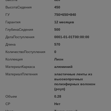
ВысотаСидения
450
ГУ
750×650×840
Гарантия
12 месяцев
ГлубинаСидения
500
ДатаПоступления
0001-01-01T00:00:00
Длина
570
КоличествоПоступления
0
Коллекция
Лион
МатериалКаркаса
алюминий
МатериалПлетения
эластичные ленты из
высокопрочных
полиэфирных волокон
(роуп)
Объем
0.28
СР
Нет