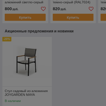
алюминий светло-серый
темно-серый (RAL7024)
тем
(RAL7035) муар, роуп
муар, роуп темно-серый
муа
800
820
82
руб.
руб.
бежевый круглый, ткань
круглый, ткань
кру
Купить
Купить
Акционные предложения и новинки
-20%
Стул садовый из алюминия
JOYGARDEN MAYA
В наличии