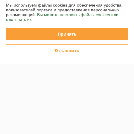
Мы используем файлы cookies для обеспечения удобства
Полная версия сайта
пользователей портала и предоставления персональных
рекомендаций.
Вы можете настроить файлы cookies или
отключить их.
Политика обработки cookies
Принять
Сайт создан на платформе Deal.by
Отклонить
Информация для покупателя
Юридическое лицо:
Общество с ограниченной ответственностью
«Аутдор лайф»
Республика Беларусь, 220015, г. Минск, ул. Пономаренко, дом 35А,
помещение 208.
Регистрационный номер ЕГР: 193722361
УНП: 193722361
Регистрационный орган: Мингорисполком
Дата регистрации компании: 14.11.2023