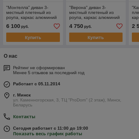
"Монтелла" диван 3-
"Верона" диван 3-
"Ка
местный плетеный из
местный плетеный из
пле
роупа, каркас алюминий
роупа, каркас алюминий
кар
темно-серый (RAL7024)
темно-серый (RAL7024)
сер
6 100
4 750
2 
руб.
руб.
муар, роуп темно-серый
муар, роуп темно-серый
роу
Купить
Купить
О нас
Рейтинг не сформирован
Менее 5 отзывов за последний год
Работает с 05.11.2014
г. Минск
ул. Каменногорская, 3, ТЦ "ProDom" (2 этаж), Минск,
Беларусь
Контакты
Сегодня работает с 11:00 до 19:00
Показать весь график работы