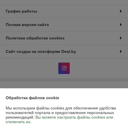
График работы
Полная версия сайта
Политика обработки cookies
Сайт создан на платформе Deal.by
Информация для покупателя
Обработка файлов cookie
Юридическое лицо:
Общество с ограниченной ответственностью
«Аутдор лайф»
Республика Беларусь, 220015, г. Минск, ул. Пономаренко, дом 35А,
Мы используем файлы cookies для обеспечения удобства
помещение 208.
пользователей портала и предоставления персональных
рекомендаций.
Вы можете настроить файлы cookies или
Регистрационный номер ЕГР: 193722361
отключить их.