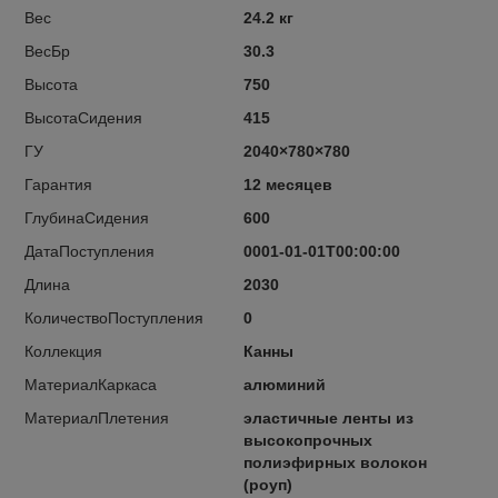
Вес
24.2 кг
ВесБр
30.3
Высота
750
ВысотаСидения
415
ГУ
2040×780×780
Гарантия
12 месяцев
ГлубинаСидения
600
ДатаПоступления
0001-01-01T00:00:00
Длина
2030
КоличествоПоступления
0
Коллекция
Канны
МатериалКаркаса
алюминий
МатериалПлетения
эластичные ленты из
высокопрочных
полиэфирных волокон
(роуп)