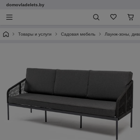
domovladelets.by
Товары и услуги
Садовая мебель
Лаунж-зоны, див