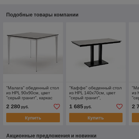
Подобные товары компании
"Малага" обеденный стол
"Каффе" обеденный стол
"Ма
из HPL 90х90см, цвет
из HPL 140х70см, цвет
из 
"серый гранит", каркас
"серый гранит",
"се
белый
подстолье двойное
че
2 280
1 685
2 
руб.
руб.
черное
Купить
Купить
Акционные предложения и новинки