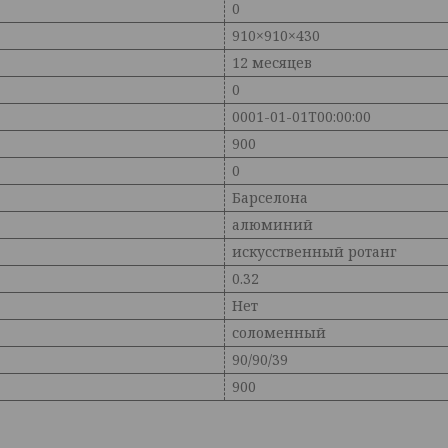
0
910×910×430
12 месяцев
0
0001-01-01T00:00:00
900
0
Барселона
алюминий
искусственный ротанг
0.32
Нет
соломенный
90/90/39
900