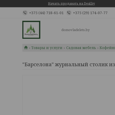
Начать продавать на Deal.by
+375 (44) 718-61-01
+375 (29) 174-07-77
domovladelets.by
Товары и услуги
Садовая мебель
Кофейн
"Барселона" журнальный столик из