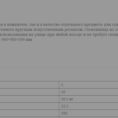
 в комплекте, так и в качестве отдельного предмета для са
тенного круглым искусственным ротангом. Столешница из з
использования на улице при любой погоде и не требует спе
: 900×900×390 мм
1
10
10.5 кг
12.5
390