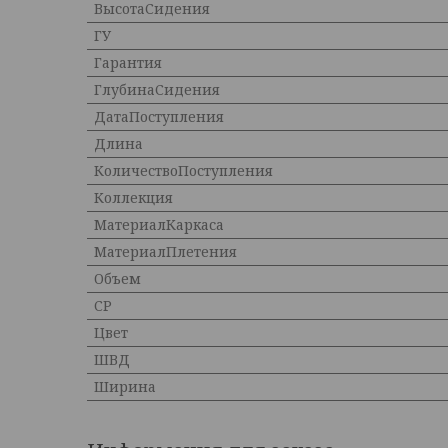
ВысотаСидения
ГУ
Гарантия
ГлубинаСидения
ДатаПоступления
Длина
КоличествоПоступления
Коллекция
МатериалКаркаса
МатериалПлетения
Объем
СР
Цвет
ШВД
Ширина