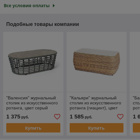
Все условия оплаты
Подобные товары компании
"Валенсия" журнальный
"Кальяри" журнальный
"Б
столик из искусственного
столик из искусственного
сто
ротанга, цвет серый
ротанга (гиацинт), цвет
рот
соломенный
1 375
1 585
1 
руб.
руб.
Купить
Купить