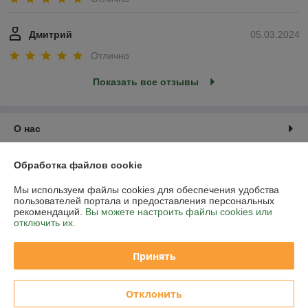
Дмитрий
05.03.2024
Отлично
Показать все отзывы
О нас
Контакты
Обработка файлов cookie
Мы используем файлы cookies для обеспечения удобства
Доставка и оплата
пользователей портала и предоставления персональных
рекомендаций.
Вы можете настроить файлы cookies или
отключить их.
График работы
Принять
Полная версия сайта
Политика обработки cookies
Отклонить