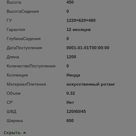
Высота
450
ВысотаСидения
0
ГУ
1220×620×480
Гарантия
12 месяцев
ГлубинаСидения
0
ДатаПоступления
0001-01-01T00:00:00
Длина
1200
КоличествоПоступления
0
Коллекция
Ницца
МатериалПлетения
искусственный ротанг
Объем
0.32
СР
Нет
ШВД
120/60/45
Ширина
600
Скрыть