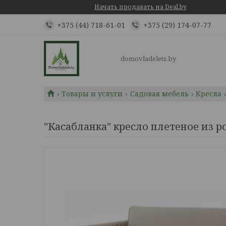
Начать продавать на Deal.by
+375 (44) 718-61-01
+375 (29) 174-07-77
domovladelets.by
Товары и услуги
Садовая мебель
Кресла
"Касабланка" кресло плетеное из р