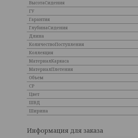
ВысотаСидения
ГУ
Гарантия
ГлубинаСидения
Длина
КоличествоПоступления
Коллекция
МатериалКаркаса
МатериалПлетения
Объем
СР
Цвет
ШВД
Ширина
Информация для заказа