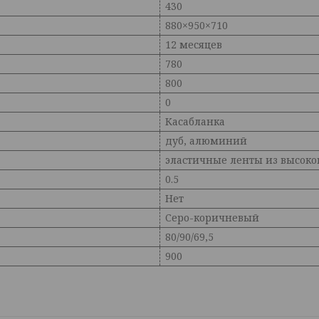
430
880×950×710
12 месяцев
780
800
0
Касабланка
дуб, алюминий
эластичные ленты из высоко
0.5
Нет
Серо-коричневый
80/90/69,5
900