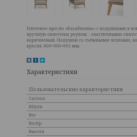
Плетеное кресло «Касабланка» с подушками в ком
вручную оплетены роупом - эластичными синте
коричневый. Подушки со съёмными чехлами, кот
кресла: 800×900×695 мм.
Характеристики
Пользовательские характеристики
Cartons
ВПути
Вес
ВесБр
Высота