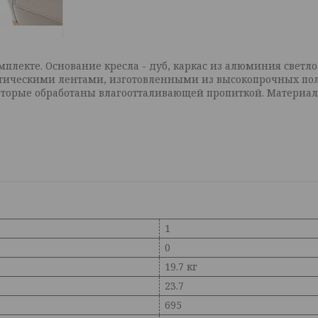
плекте. Основание кресла - дуб, каркас из алюминия светло-
тическими лентами, изготовленными из высокопрочных поли
орые обработаны влагоотталивающей пропиткой. Материал -
1
0
19.7 кг
23.7
695