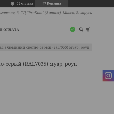
52 отзыва
Корзина
огорская, 3, ТЦ "ProDom" (2 этаж), Минск, Беларусь
И ОПЛАТА
кас алюминий светло-серый (ral7035) муар, роуп
ло-серый (RAL7035) муар, роуп