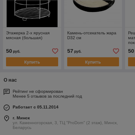
Этажерка 2-х ярусная
Камень-отсекатель жара
Реш
мясная (большая)
D32 см
ма
по
50
57
50
руб.
руб.
Купить
Купить
О нас
Рейтинг не сформирован
Менее 5 отзывов за последний год
Работает с 05.11.2014
г. Минск
ул. Каменногорская, 3, ТЦ "ProDom" (2 этаж), Минск,
Беларусь