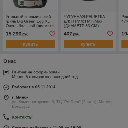
Угольный керамический
ЧУГУННАЯ РЕШЕТКА
Реш
гриль Big Green Egg XL
ДЛЯ ГРИЛЯ MiniMax
47
Очень большой (диаметр
(ДИАМЕТР 33 СМ)
решетки 61см)
15 290
407
19
руб.
руб.
Купить
Купить
О нас
Рейтинг не сформирован
Менее 5 отзывов за последний год
Работает с 05.11.2014
г. Минск
ул. Каменногорская, 3, ТЦ "ProDom" (2 этаж), Минск,
Беларусь
Контакты
Сегодня работает с 11:00 до 19:00