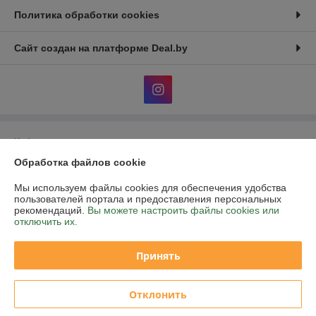
Политика обработки cookies
Сайт создан на платформе Deal.by
Информация для покупателя
Обработка файлов cookie
Юридическое лицо:
Общество с ограниченной ответственностью
«Аутдор лайф»
Республика Беларусь, 220015, г. Минск, ул. Пономаренко, дом 35А,
Мы используем файлы cookies для обеспечения удобства
помещение 208.
пользователей портала и предоставления персональных
рекомендаций.
Вы можете настроить файлы cookies или
Регистрационный номер ЕГР: 193722361
отключить их.
УНП: 193722361
Принять
Регистрационный орган: Мингорисполком
Дата регистрации компании: 14.11.2023
Отклонить
Ссылка на свидетельство/лицензию