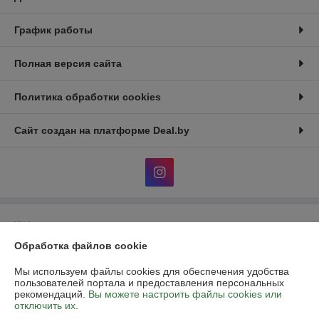
График работы
Полная версия сайта
Политика обработки cookies
Сайт создан на платформе Deal.by
Информация для покупателя
Обработка файлов cookie
Юридическое лицо:
Общество с ограниченной ответственностью
«Аутдор лайф»
Республика Беларусь, 220015, г. Минск, ул. Пономаренко, дом 35А,
Мы используем файлы cookies для обеспечения удобства
помещение 208.
пользователей портала и предоставления персональных
рекомендаций.
Вы можете настроить файлы cookies или
Регистрационный номер ЕГР: 193722361
отключить их.