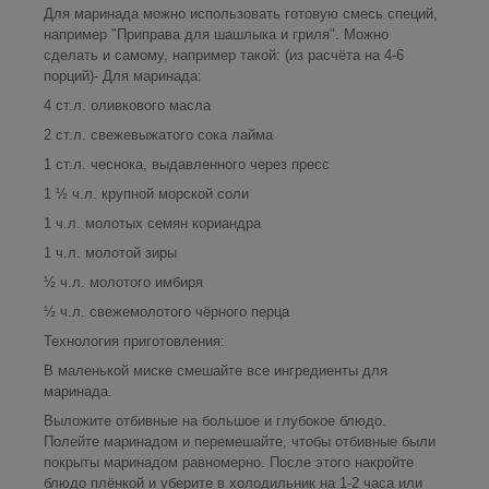
Для маринада можно использовать готовую смесь специй,
например "Приправа для шашлыка и гриля". Можно
сделать и самому, например такой: (из расчёта на 4-6
порций)- Для маринада:
4 ст.л. оливкового масла
2 ст.л. свежевыжатого сока лайма
1 ст.л. чеснока, выдавленного через пресс
1 ½ ч.л. крупной морской соли
1 ч.л. молотых семян кориандра
1 ч.л. молотой зиры
½ ч.л. молотого имбиря
½ ч.л. свежемолотого чёрного перца
Технология приготовления:
В маленькой миске смешайте все ингредиенты для
маринада.
Выложите отбивные на большое и глубокое блюдо.
Полейте маринадом и перемешайте, чтобы отбивные были
покрыты маринадом равномерно. После этого накройте
блюдо плёнкой и уберите в холодильник на 1-2 часа или