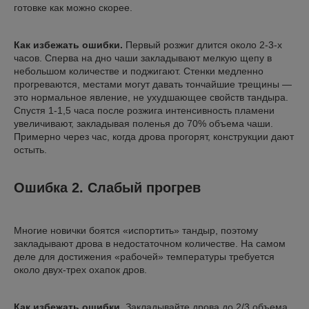
готовке как можно скорее.
Как избежать ошибки.
Первый розжиг длится около 2-3-х
часов. Сперва на дно чаши закладывают мелкую щепу в
небольшом количестве и поджигают. Стенки медленно
прогреваются, местами могут давать тончайшие трещины —
это нормальное явление, не ухудшающее свойств тандыра.
Спустя 1-1,5 часа после розжига интенсивность пламени
увеличивают, закладывая поленья до 70% объема чаши.
Примерно через час, когда дрова прогорят, конструкции дают
остыть.
Ошибка 2. Слабый прогрев
Многие новички боятся «испортить» тандыр, поэтому
закладывают дрова в недостаточном количестве. На самом
деле для достижения «рабочей» температуры требуется
около двух-трех охапок дров.
Как избежать ошибки.
Закладывайте дрова до 2/3 объема