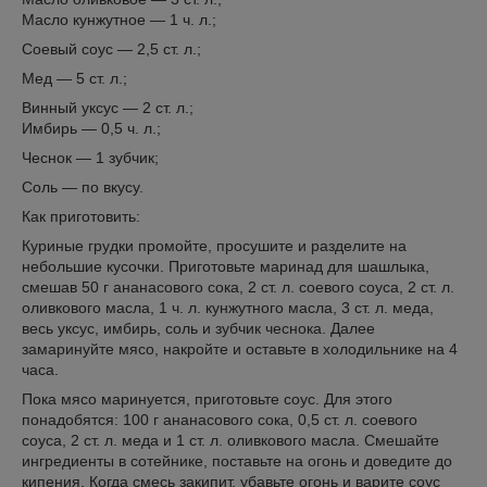
Масло кунжутное — 1 ч. л.;
Соевый соус — 2,5 ст. л.;
Мед — 5 ст. л.;
Винный уксус — 2 ст. л.;
Имбирь — 0,5 ч. л.;
Чеснок — 1 зубчик;
Соль — по вкусу.
Как приготовить:
Куриные грудки промойте, просушите и разделите на
небольшие кусочки. Приготовьте маринад для шашлыка,
смешав 50 г ананасового сока, 2 ст. л. соевого соуса, 2 ст. л.
оливкового масла, 1 ч. л. кунжутного масла, 3 ст. л. меда,
весь уксус, имбирь, соль и зубчик чеснока. Далее
замаринуйте мясо, накройте и оставьте в холодильнике на 4
часа.
Пока мясо маринуется, приготовьте соус. Для этого
понадобятся: 100 г ананасового сока, 0,5 ст. л. соевого
соуса, 2 ст. л. меда и 1 ст. л. оливкового масла. Смешайте
ингредиенты в сотейнике, поставьте на огонь и доведите до
кипения. Когда смесь закипит, убавьте огонь и варите соус